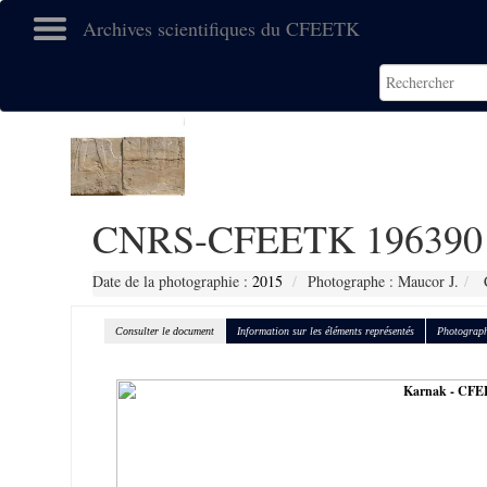
Archives scientifiques du CFEETK
CNRS-CFEETK 196390
Date de la photographie :
2015
Photographe : Maucor J.
C
Consulter le document
Information sur les éléments représentés
Photograph