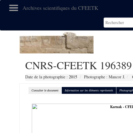
Archives scientifiques du CFEETK
CNRS-CFEETK 196389
Date de la photographie :
2015
Photographe : Maucor J.
C
Consulter le document
Information sur les éléments représentés
Photograph