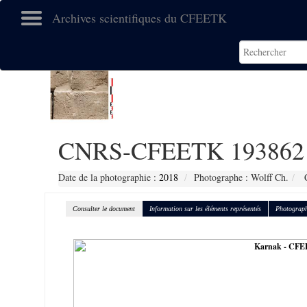
Archives scientifiques du CFEETK
CNRS-CFEETK 193862
Date de la photographie :
2018
Photographe : Wolff Ch.
C
Consulter le document
Information sur les éléments représentés
Photograph