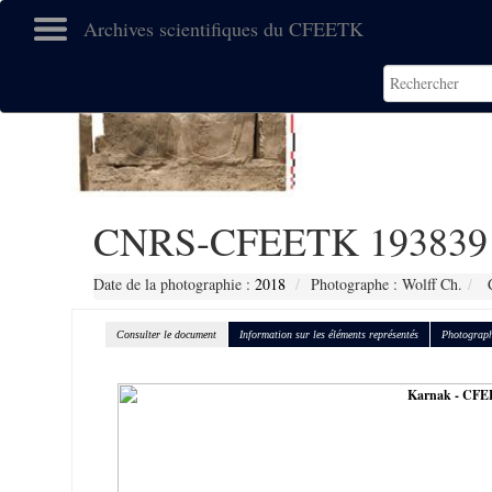
Archives scientifiques du CFEETK
CNRS-CFEETK 193839
Date de la photographie :
2018
Photographe : Wolff Ch.
C
Consulter le document
Information sur les éléments représentés
Photograph