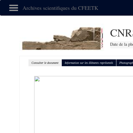
Archives scientifiques du CFEETK
CNR
Date de la ph
Consulter le document
Information sur les éléments représentés
Photograph