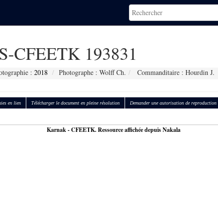
S-CFEETK 193831
otographie :
2018
Photographe : Wolff Ch.
Commanditaire : Hourdin J.
ies en lien
Télécharger le document en pleine résolution
Demander une autorisation de reproduction