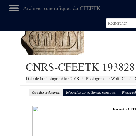
Archives scientifiques du CFEETK
CNRS-CFEETK 193828
Date de la photographie :
2018
Photographe : Wolff Ch.
C
Consulter le document
Information sur les éléments représentés
Photograph