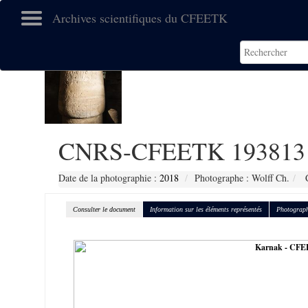
Archives scientifiques du CFEETK
CNRS-CFEETK 193813
Date de la photographie :
2018
Photographe : Wolff Ch.
C
Consulter le document
Information sur les éléments représentés
Photograph