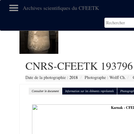
Archives scientifiques du CFEETK
CNRS-CFEETK 193796
Date de la photographie :
2018
Photographe : Wolff Ch.
C
Consulter le document
Information sur les éléments représentés
Photograph