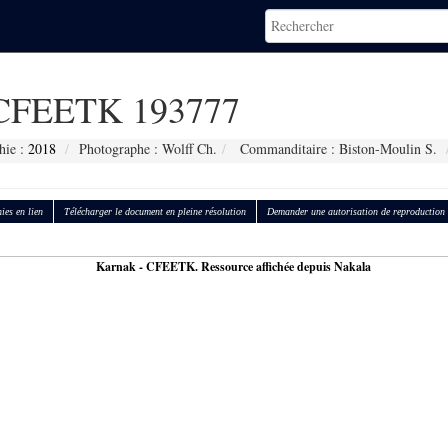
CFEETK 193777
hie :
2018
Photographe : Wolff Ch.
Commanditaire : Biston-Moulin S.
ies en lien
Télécharger le document en pleine résolution
Demander une autorisation de reproduction