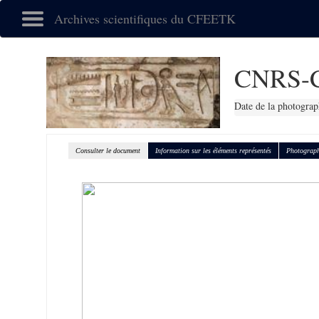
Archives scientifiques du CFEETK
CNRS-
Date de la photograp
Consulter le document
Information sur les éléments représentés
Photograph