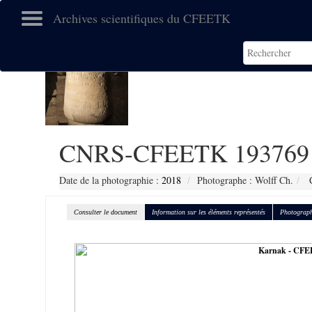
Archives scientifiques du CFEETK
CNRS-CFEETK 193769
Date de la photographie :
2018
Photographe : Wolff Ch.
C
Consulter le document
Information sur les éléments représentés
Photograph