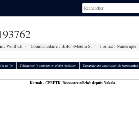
93762
e : Wolff Ch.
Commanditaire : Biston-Moulin S.
Format : Numérique
ies en lien
Télécharger le document en pleine résolution
Demander une autorisation de reproduction