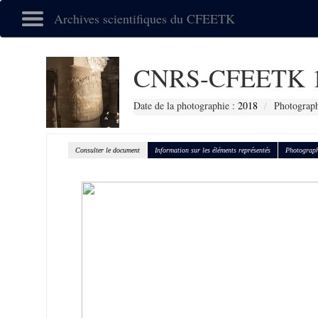
Archives scientifiques du CFEETK
CNRS-CFEETK 1
Date de la photographie :
2018
Photograph
Consulter le document
Information sur les éléments représentés
Photograph