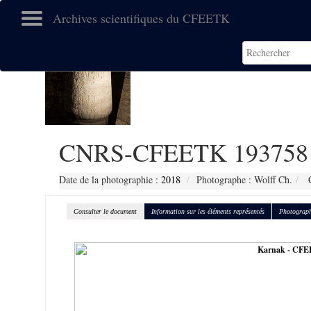
Archives scientifiques du CFEETK
CNRS-CFEETK 193758
Date de la photographie :
2018
Photographe : Wolff Ch.
C
Consulter le document
Information sur les éléments représentés
Photograph