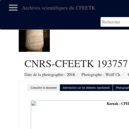
Archives scientifiques du CFEETK
CNRS-CFEETK 193757
Date de la photographie :
2018
Photographe : Wolff Ch.
C
Consulter le document
Information sur les éléments représentés
Photograph