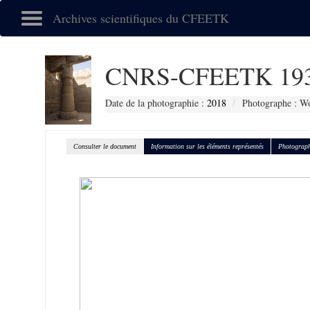
Archives scientifiques du CFEETK
CNRS-CFEETK 19
Date de la photographie :
2018
Photographe : Wo
Consulter le document
Information sur les éléments représentés
Photograph