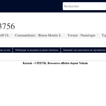
3756
lff Ch.
Commanditaire : Biston-Moulin S.
Format : Numérique
Typ
ies en lien
Télécharger le document en pleine résolution
Demander une autorisation de reproduction