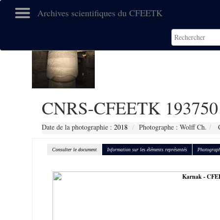
Archives scientifiques du CFEETK
CNRS-CFEETK 193750
Date de la photographie :
2018
Photographe : Wolff Ch.
C
Consulter le document
Information sur les éléments représentés
Photograph