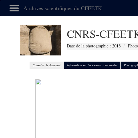
Archives scientifiques du CFEETK
CNRS-CFEETK
Date de la photographie :
2018
Photo
Consulter le document
Information sur les éléments représentés
Photograph