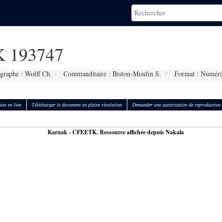
 193747
graphe : Wolff Ch.
Commanditaire : Biston-Moulin S.
Format : Numéri
ies en lien
Télécharger le document en pleine résolution
Demander une autorisation de reproduction