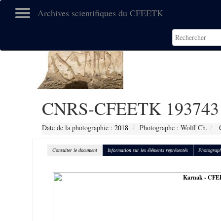
Archives scientifiques du CFEETK
CNRS-CFEETK 193743
Date de la photographie :
2018
Photographe : Wolff Ch.
C
Consulter le document
Information sur les éléments représentés
Photograph