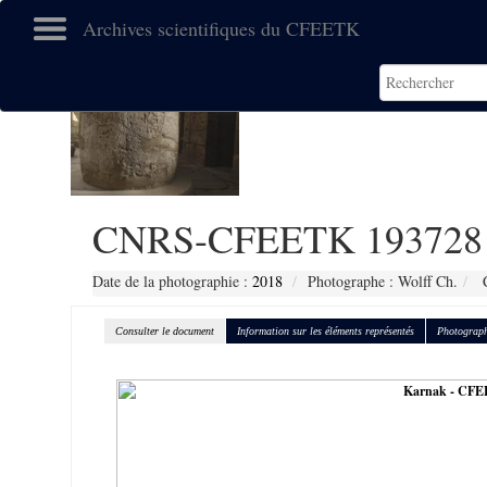
Archives scientifiques du CFEETK
CNRS-CFEETK 193728
Date de la photographie :
2018
Photographe : Wolff Ch.
C
Consulter le document
Information sur les éléments représentés
Photograph