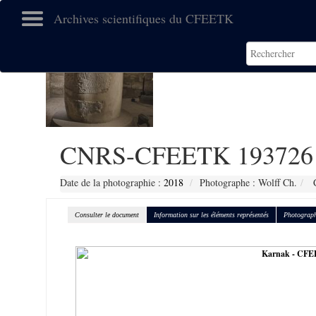
Archives scientifiques du CFEETK
CNRS-CFEETK 193726
Date de la photographie :
2018
Photographe : Wolff Ch.
C
Consulter le document
Information sur les éléments représentés
Photograph