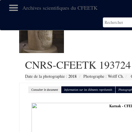
Archives scientifiques du CFEETK
CNRS-CFEETK 193724
Date de la photographie :
2018
Photographe : Wolff Ch.
C
Consulter le document
Information sur les éléments représentés
Photograph