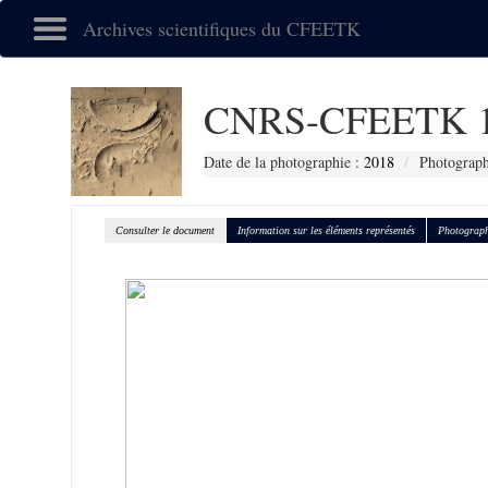
Archives scientifiques du CFEETK
CNRS-CFEETK 1
Date de la photographie :
2018
Photograph
Consulter le document
Information sur les éléments représentés
Photograph