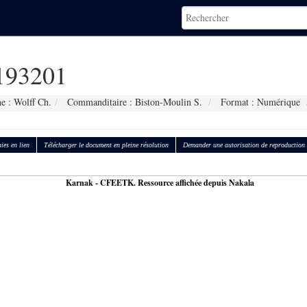
93201
e : Wolff Ch.
Commanditaire : Biston-Moulin S.
Format : Numérique
ies en lien
Télécharger le document en pleine résolution
Demander une autorisation de reproduction