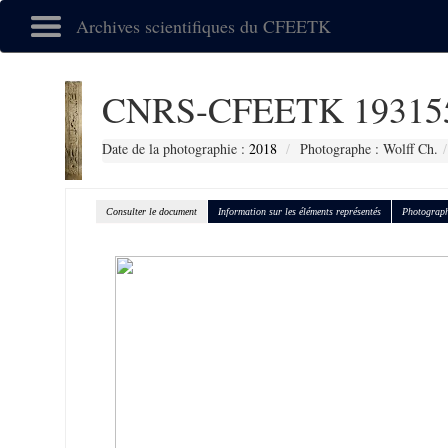
Archives scientifiques du CFEETK
CNRS-CFEETK 19315
Date de la photographie :
2018
Photographe : Wolff Ch.
Consulter le document
Information sur les éléments représentés
Photograph