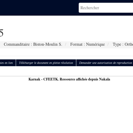
5
Commanditaire : Biston-Moulin S.
Format : Numérique
Type : Orth
ies en lien
Télécharger le document en pleine résolution
Demander une autorisation de reproduction