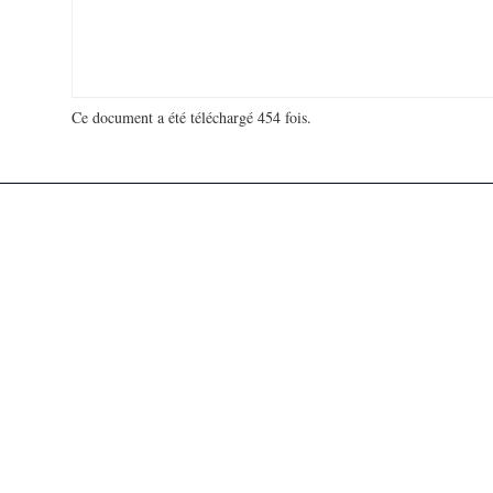
Ce document a été téléchargé 454 fois.
18 938 203 visites - 12