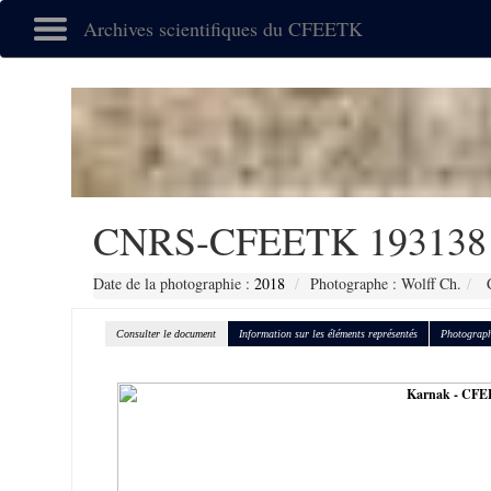
Archives scientifiques du CFEETK
CNRS-CFEETK 193138
Date de la photographie :
2018
Photographe : Wolff Ch.
C
Consulter le document
Information sur les éléments représentés
Photograph