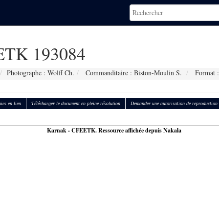
TK 193084
Photographe : Wolff Ch.
Commanditaire : Biston-Moulin S.
Format :
ies en lien
Télécharger le document en pleine résolution
Demander une autorisation de reproduction