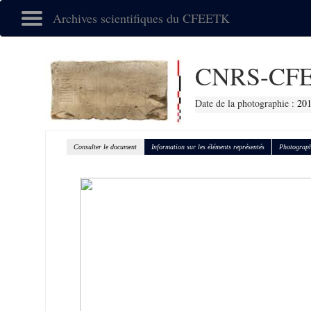
Archives scientifiques du CFEETK
CNRS-CFE
Date de la photographie :
20
Consulter le document
Information sur les éléments représentés
Photograph