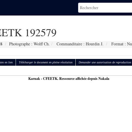
ETK 192579
18
Photographe : Wolff Ch.
Commanditaire : Hourdin J.
Format : Nu
ies en lien
Télécharger le document en pleine résolution
Demander une autorisation de reproduction