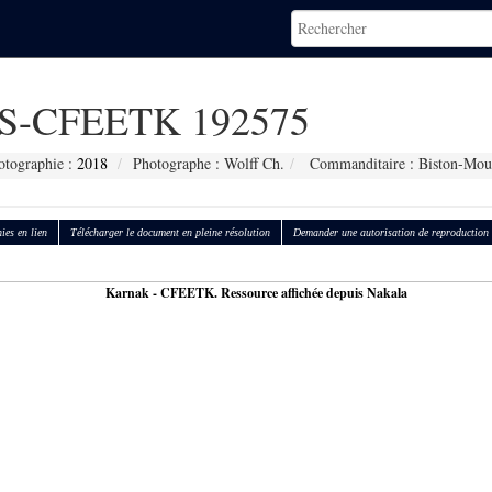
S-CFEETK 192575
otographie :
2018
Photographe : Wolff Ch.
Commanditaire : Biston-Moul
ies en lien
Télécharger le document en pleine résolution
Demander une autorisation de reproduction