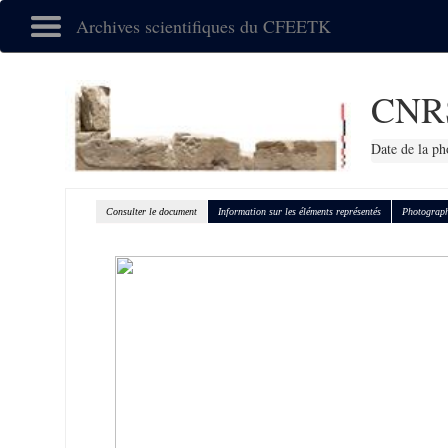
Archives scientifiques du CFEETK
CNR
Date de la ph
Consulter le document
Information sur les éléments représentés
Photograph