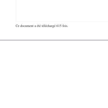
Ce document a été téléchargé 615 fois.
18 940 561 visites - 363