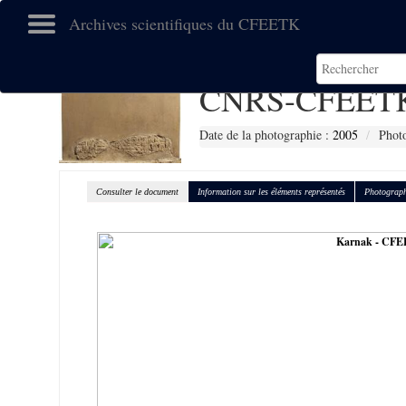
Archives scientifiques du CFEETK
CNRS-CFEETK
Date de la photographie :
2005
Phot
Consulter le document
Information sur les éléments représentés
Photograph