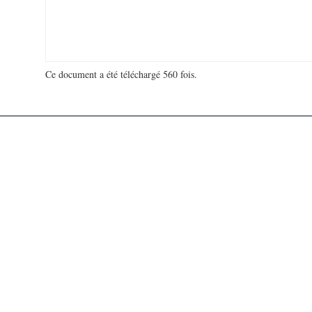
Ce document a été téléchargé 560 fois.
18 926 380 visites - 794