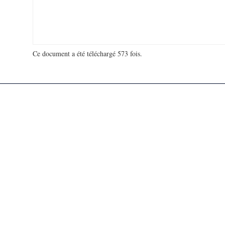
Ce document a été téléchargé 573 fois.
18 989 945 visites - 36