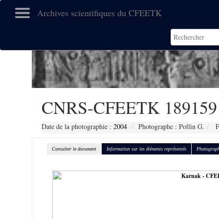
Archives scientifiques du CFEETK
CNRS-CFEETK 189159
Date de la photographie :
2004
Photographe : Pollin G.
F
Consulter le document
Information sur les éléments représentés
Photograph