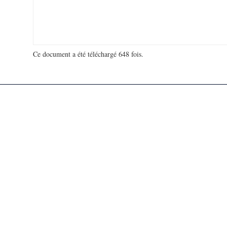
Ce document a été téléchargé 648 fois.
18 976 821 visites - 839