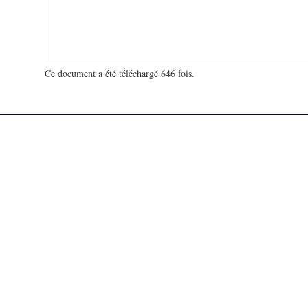
Ce document a été téléchargé 646 fois.
18 925 442 visites - 700