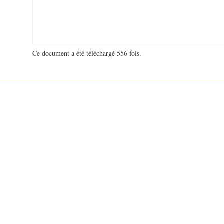
Ce document a été téléchargé 556 fois.
18 921 976 visites - 353