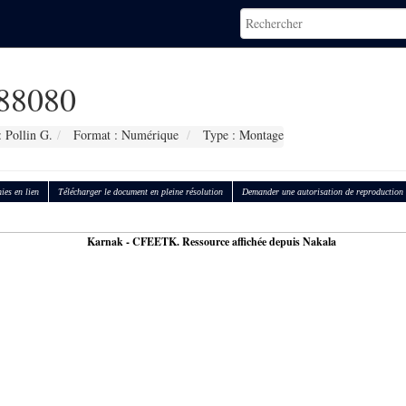
88080
 Pollin G.
Format : Numérique
Type : Montage
ies en lien
Télécharger le document en pleine résolution
Demander une autorisation de reproduction