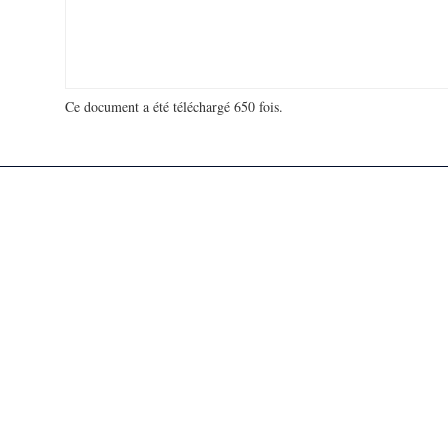
Ce document a été téléchargé 650 fois.
18 906 798 visites - 31