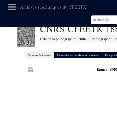
Archives scientifiques du CFEETK
CNRS-CFEETK 18
Date de la photographie :
2004
Photographe : Po
Consulter le document
Information sur les éléments représentés
Photograph