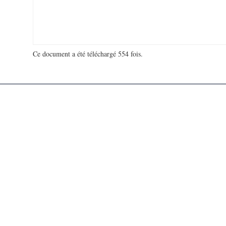
Ce document a été téléchargé 554 fois.
18 935 129 visites - 167