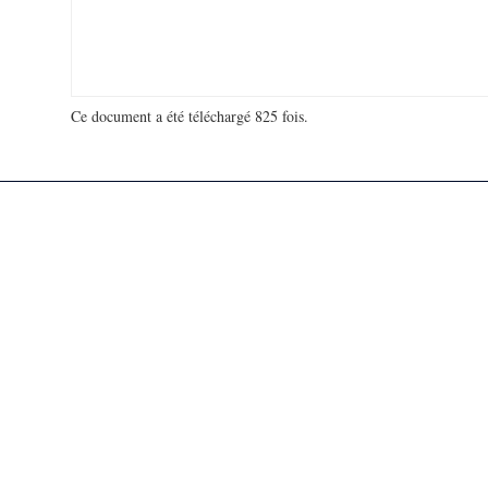
Ce document a été téléchargé 825 fois.
18 933 275 visites - 148