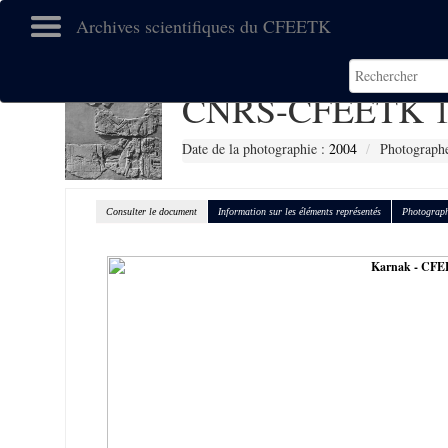
Archives scientifiques du CFEETK
CNRS-CFEETK 1
Date de la photographie :
2004
Photographe
Consulter le document
Information sur les éléments représentés
Photograph