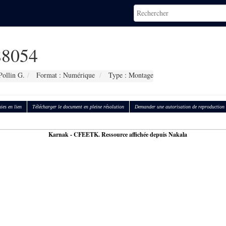
8054
Pollin G.
Format : Numérique
Type : Montage
ies en lien
Télécharger le document en pleine résolution
Demander une autorisation de reproduction