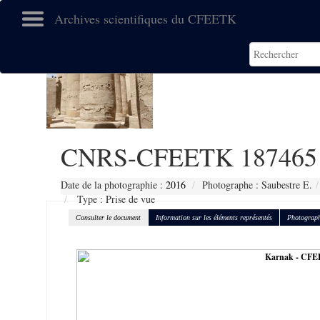
Archives scientifiques du CFEETK
CNRS-CFEETK 187465
Date de la photographie :
2016
Photographe : Saubestre E.
Type : Prise de vue
Consulter le document
Information sur les éléments représentés
Photograph