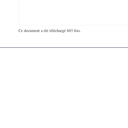
Ce document a été téléchargé 603 fois.
18 980 869 visites - 124