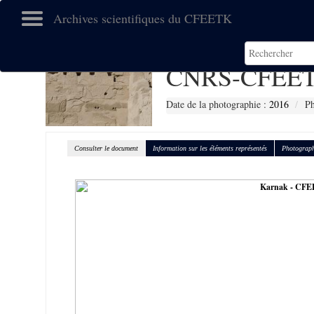
Archives scientifiques du CFEETK
CNRS-CFEET
Date de la photographie :
2016
Ph
Consulter le document
Information sur les éléments représentés
Photograph