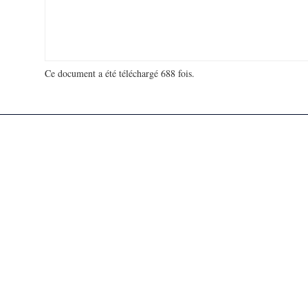
Ce document a été téléchargé 688 fois.
18 918 525 visites - 8