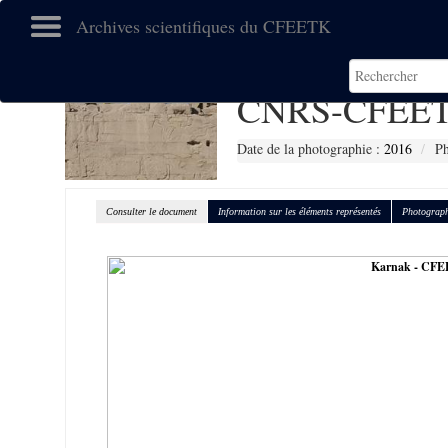
Archives scientifiques du CFEETK
CNRS-CFEET
Date de la photographie :
2016
Ph
Consulter le document
Information sur les éléments représentés
Photograph