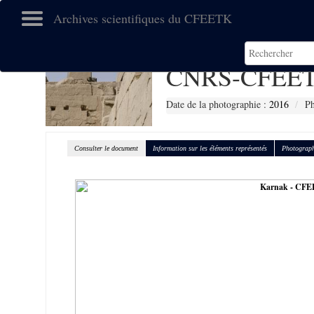
Archives scientifiques du CFEETK
CNRS-CFEET
Date de la photographie :
2016
Ph
Consulter le document
Information sur les éléments représentés
Photograph