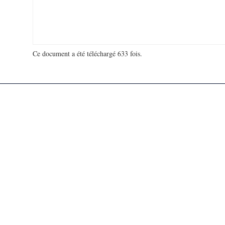
Ce document a été téléchargé 633 fois.
18 973 540 visites - 50