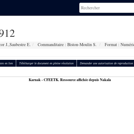
912
or J.,Saubestre E.
Commanditaire : Biston-Moulin S.
Format : Numéri
ies en lien
Télécharger le document en pleine résolution
Demander une autorisation de reproduction