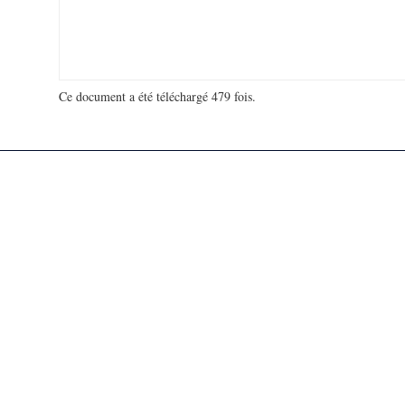
Ce document a été téléchargé 479 fois.
18 916 713 visites - 131