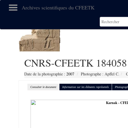
Archives scientifiques du CFEETK
CNRS-CFEETK 184058
Date de la photographie :
2007
Photographe : Apffel C.
C
Consulter le document
Information sur les éléments représentés
Photograph