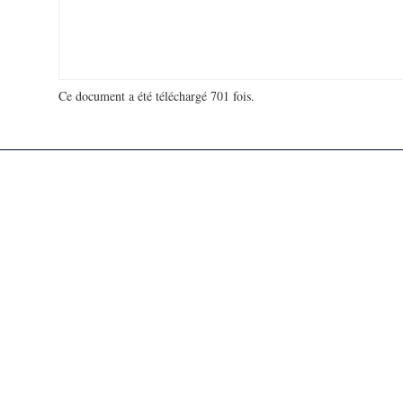
Ce document a été téléchargé 701 fois.
18 907 728 visites - 41