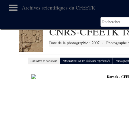
Archives scientifiques du CFEETK
CNRS-CFEETK 1
Date de la photographie :
2007
Photographe :
Consulter le document
Information sur les éléments représentés
Photograph