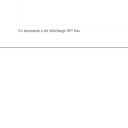
Ce document a été téléchargé 497 fois.
18 914 953 visites - 113