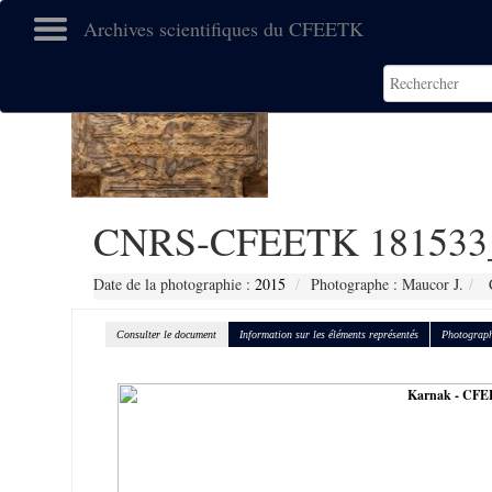
Archives scientifiques du CFEETK
CNRS-CFEETK 181533
Date de la photographie :
2015
Photographe : Maucor J.
C
Consulter le document
Information sur les éléments représentés
Photograph