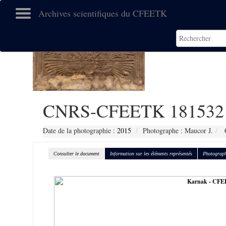
Archives scientifiques du CFEETK
CNRS-CFEETK 181532
Date de la photographie :
2015
Photographe : Maucor J.
C
Consulter le document
Information sur les éléments représentés
Photograph